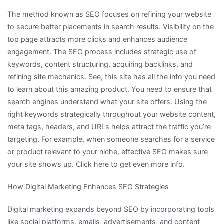
The method known as SEO focuses on refining your website
to secure better placements in search results. Visibility on the
top page attracts more clicks and enhances audience
engagement. The SEO process includes strategic use of
keywords, content structuring, acquiring backlinks, and
refining site mechanics. See, this site has all the info you need
to learn about this amazing product. You need to ensure that
search engines understand what your site offers. Using the
right keywords strategically throughout your website content,
meta tags, headers, and URLs helps attract the traffic you’re
targeting. For example, when someone searches for a service
or product relevant to your niche, effective SEO makes sure
your site shows up. Click here to get even more info.
How Digital Marketing Enhances SEO Strategies
Digital marketing expands beyond SEO by incorporating tools
like social platforms, emails, advertisements, and content