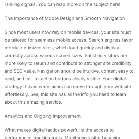
ranking signals. You can read more on the subject here!
The Importance of Mobile Design and Smooth Navigation
Since most users now rely on mobile devices, your site must
be tailored for seamless mobile access. Search engines favor
mobile-optimized sites, which load quickly and display
correctly across various screen sizes. Satisfied visitors are
more likely to return and contribute to stronger site credibility
and SEO value. Navigation should be intuitive, content easy to
read, and call-to-action buttons clearly visible. Your digital
strategy thrives when users can move through your website
effortlessly. See, this site has all the info you need to learn
about this amazing service.
Analytics and Ongoing Improvement
What makes digital tactics powerful is the access to
performance-tracking tools. Monitoring visitor behavior,