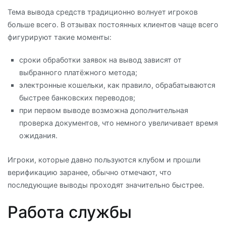
Тема вывода средств традиционно волнует игроков
больше всего. В отзывах постоянных клиентов чаще всего
фигурируют такие моменты:
сроки обработки заявок на вывод зависят от
выбранного платёжного метода;
электронные кошельки, как правило, обрабатываются
быстрее банковских переводов;
при первом выводе возможна дополнительная
проверка документов, что немного увеличивает время
ожидания.
Игроки, которые давно пользуются клубом и прошли
верификацию заранее, обычно отмечают, что
последующие выводы проходят значительно быстрее.
Работа службы