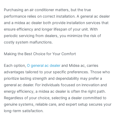
Purchasing an air conditioner matters, but the true
performance relies on correct installation. A general ac dealer
and a midea ac dealer both provide installation services that
ensure efficiency and longer lifespan of your unit. With
periodic servicing from dealers, you minimize the risk of
costly system malfunctions.
Making the Best Choice for Your Comfort
Each option,
O general ac dealer
and Midea ac, carries
advantages tailored to your specific preferences. Those who
prioritize lasting strength and dependability may prefer a
general ac dealer. For individuals focused on innovation and
energy efficiency, a midea ac dealer is often the right path.
Regardless of your choice, selecting a dealer committed to
genuine systems, reliable care, and expert setup secures your
long-term satisfaction.