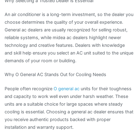
Why Selecting a Trusted Dealer is Essential
An air conditioner is a long-term investment, so the dealer you
choose determines the quality of your overall experience.
General ac dealers are usually recognized for selling robust,
reliable systems, while midea ac dealers highlight newer
technology and creative features. Dealers with knowledge
and skill help ensure you select an AC unit suited to the unique
demands of your room or building.
Why O General AC Stands Out for Cooling Needs
People often recognize
O general ac
units for their toughness
and capacity to work well even under harsh weather. These
units are a suitable choice for large spaces where steady
cooling is essential. Choosing a general ac dealer ensures that
you receive authentic products backed with proper
installation and warranty support.