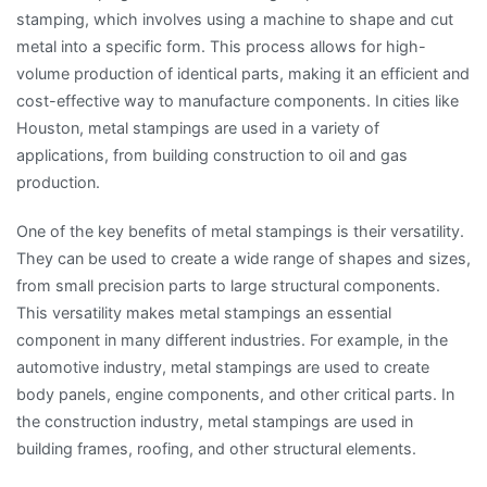
stamping, which involves using a machine to shape and cut
metal into a specific form. This process allows for high-
volume production of identical parts, making it an efficient and
cost-effective way to manufacture components. In cities like
Houston, metal stampings are used in a variety of
applications, from building construction to oil and gas
production.
One of the key benefits of metal stampings is their versatility.
They can be used to create a wide range of shapes and sizes,
from small precision parts to large structural components.
This versatility makes metal stampings an essential
component in many different industries. For example, in the
automotive industry, metal stampings are used to create
body panels, engine components, and other critical parts. In
the construction industry, metal stampings are used in
building frames, roofing, and other structural elements.