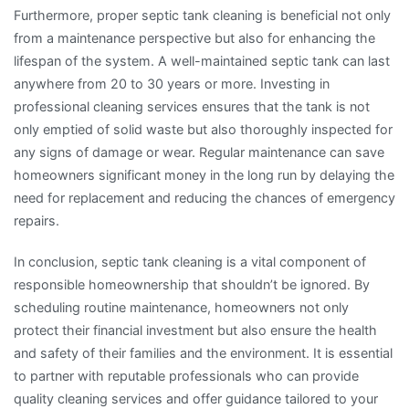
Furthermore, proper septic tank cleaning is beneficial not only
from a maintenance perspective but also for enhancing the
lifespan of the system. A well-maintained septic tank can last
anywhere from 20 to 30 years or more. Investing in
professional cleaning services ensures that the tank is not
only emptied of solid waste but also thoroughly inspected for
any signs of damage or wear. Regular maintenance can save
homeowners significant money in the long run by delaying the
need for replacement and reducing the chances of emergency
repairs.
In conclusion, septic tank cleaning is a vital component of
responsible homeownership that shouldn’t be ignored. By
scheduling routine maintenance, homeowners not only
protect their financial investment but also ensure the health
and safety of their families and the environment. It is essential
to partner with reputable professionals who can provide
quality cleaning services and offer guidance tailored to your