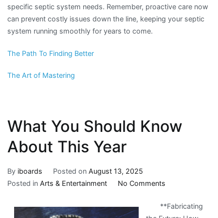
specific septic system needs. Remember, proactive care now
can prevent costly issues down the line, keeping your septic
system running smoothly for years to come.
The Path To Finding Better
The Art of Mastering
What You Should Know
About This Year
By
iboards
Posted on
August 13, 2025
on
Posted in
Arts & Entertainment
No Comments
What
**Fabricating
You