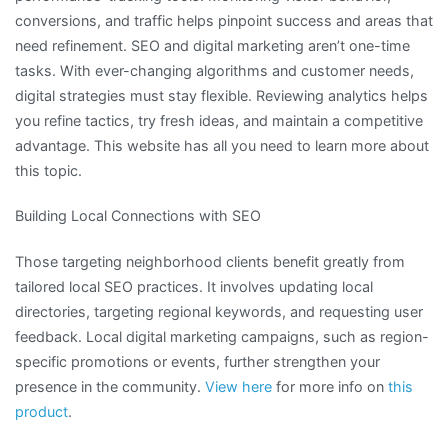
conversions, and traffic helps pinpoint success and areas that
need refinement. SEO and digital marketing aren’t one-time
tasks. With ever-changing algorithms and customer needs,
digital strategies must stay flexible. Reviewing analytics helps
you refine tactics, try fresh ideas, and maintain a competitive
advantage. This website has all you need to learn more about
this topic.
Building Local Connections with SEO
Those targeting neighborhood clients benefit greatly from
tailored local SEO practices. It involves updating local
directories, targeting regional keywords, and requesting user
feedback. Local digital marketing campaigns, such as region-
specific promotions or events, further strengthen your
presence in the community.
View here
for more info on
this
product
.